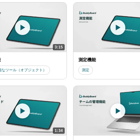
3:15
能
測定機能
能なツール（オブジェクト）
測定
1:34