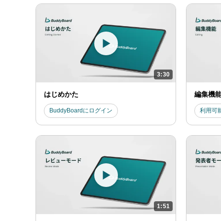
3:30
はじめかた
編集機
BuddyBoardにログイン
利用可
1:51