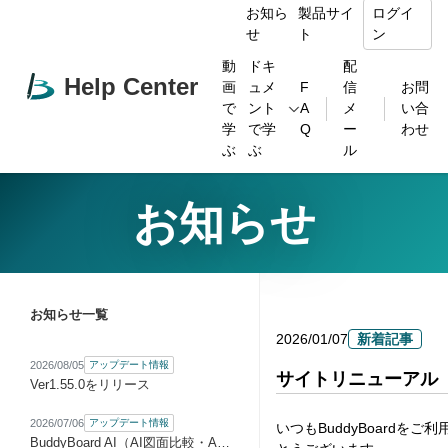
お知ら
製品サイ
ログイ
せ
ト
ン
動
ドキ
配
Help Center
画
ュメ
F
信
お問
で
ント
A
メ
い合
学
で学
Q
ー
わせ
ぶ
ぶ
ル
お知らせ
お知らせ一覧
2026/01/07
新着記事
2026/08/05
アップデート情報
サイトリニューアル
Ver1.55.0をリリース
2026/07/06
アップデート情報
いつもBuddyBoardをご
BuddyBoard AI（AI図面比較・AI指摘リスト）をベータ版として提供開始