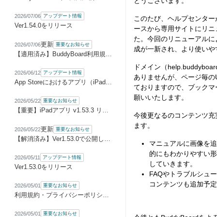
とうございます。
2026/07/06
アップデート情報
このたび、ヘルプセンターが従
Ver1.54.0をリリース
ースから専用サイトにリニ
た。今回のリニューアルに
更新
2026/07/06
重要なお知らせ
成が一新され、より使いや
【適用済み】BuddyBoard利用規約等改定のお知らせ
ドメイン（help.buddybo
2026/06/12
アップデート情報
ありませんが、ページ毎の
App Storeにおけるアプリ（iPad/iPhone）版の販売元変更に伴う再ログインのお願い
ておりますので、ブックマ
願いいたします。
2026/05/22
重要なお知らせ
【重要】iPadアプリ v1.53.3 リリースとアップデートのお願い
今後更なるのコンテンツ充
ます。
更新
2026/05/22
重要なお知らせ
【解消済み】Ver1.53.0で公開した機能の仕様変更のお知らせ
マニュアルに画像を追
的にもわかりやすい形
2026/05/11
アップデート情報
していきます。
Ver1.53.0をリリース
FAQやトラブルシュ
コンテンツも追加予定
2026/05/01
重要なお知らせ
利用規約・プライバシーポリシー改定のお知らせ
2026/05/01
重要なお知らせ