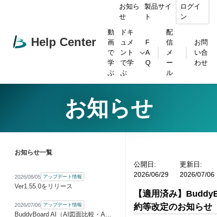
お知ら
製品サイ
ログイ
せ
ト
ン
動
ドキ
配
Help Center
画
ュメ
F
信
お問
で
ント
A
メ
い合
学
で学
Q
ー
わせ
ぶ
ぶ
ル
お知らせ
お知らせ一覧
公開日:
更新日:
2026/06/29
2026/07/06
2026/08/05
アップデート情報
Ver1.55.0をリリース
【適用済み】BuddyB
2026/07/06
アップデート情報
約等改定のお知らせ
BuddyBoard AI（AI図面比較・AI指摘リスト）をベータ版として提供開始