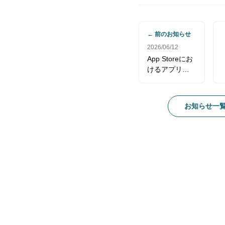
← 前のお知らせ
2026/06/12
App Storeにお
けるアプリ
（iPad/iPhone
）版の販売元変
更に伴う再ログ
お知らせ一
インのお願い