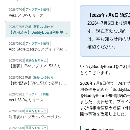
2026/07/06
アップデート情報
【2026年7月6日 追記
Ver1.54.0をリリース
2026年7月6日より
更新
2026/07/06
重要なお知らせ
す。現在有効な規約
【適用済み】BuddyBoard利用規約等改定のお知らせ
は、本お知らせ内の
2026/06/12
アップデート情報
確認ください。
App Storeにおけるアプリ（iPad/iPhone）版の販売元変更に伴う再ログインのお願い
2026/05/22
重要なお知らせ
【重要】iPadアプリ v1.53.3 リリースとアップデートのお願い
いつもBuddyBoardをご
とうございます。
更新
2026/05/22
重要なお知らせ
【解消済み】Ver1.53.0で公開した機能の仕様変更のお知らせ
2026年7月6日付で、AI
用条件を定めた「BuddyBoa
2026/05/11
アップデート情報
をBuddyBoard利用規約
Ver1.53.0をリリース
ました。あわせて、プライ
よび情報送信指令通信（外
2026/05/01
重要なお知らせ
開示事項を改定しました。
利用規約・プライバシーポリシー改定のお知らせ
2026/05/01
重要なお知らせ