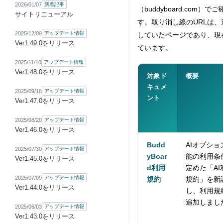
2026/01/07
新着記事
（buddyboard.com）
サイトリニューアル
す。取り消し線のURLは
2025/12/09
アップデート情報
していたページであり、現
Ver1.49.0をリリース
ています。
2025/11/10
アップデート情報
Ver1.48.0をリリース
対象ド
概要
キュメ
2025/09/18
アップデート情報
ント
Ver1.47.0をリリース
2025/08/20
アップデート情報
Ver1.46.0をリリース
Budd
AIオプショ
2025/07/30
アップデート情報
yBoar
能の利用条
Ver1.45.0をリリース
d利用
定めた「AI
2025/07/09
アップデート情報
規約
規約」を新
Ver1.44.0をリリース
し、利用規
追加しまし
2025/06/03
アップデート情報
Ver1.43.0をリリース