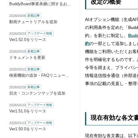
改定の概要
BuddyBoard事業承継に関するお知らせ
2026/04/06
新着記事
AIオプション機能（生成A
動画チュートリアルを追加
の利用条件を定めた「BuddyB
2026/03/23
アップデート情報
約」を新たに制定し、
Bud
Ver1.52.0をリリース
約
の一部として追加しまし
機能をご利用いただくお客
2026/03/18
新着記事
ドキュメントを更新
件を明確化するものです。
令等を踏まえ、プライバシ
2026/03/12
新着記事
検索機能の追加・FAQリニューアル
情報送信指令通信（外部送
事項の記載の見直し・整理
2026/02/26
新着記事
目次・コンテンツマップを追加
2026/02/10
アップデート情報
Ver1.51.0をリリース
現在有効な各文
2026/01/13
アップデート情報
Ver1.50.0をリリース
現在有効な各文書は、以下